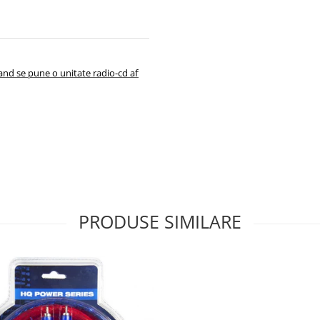
and se pune o unitate radio-cd aftermarket precum Sony, Pioneer, Alpine, J
PRODUSE SIMILARE