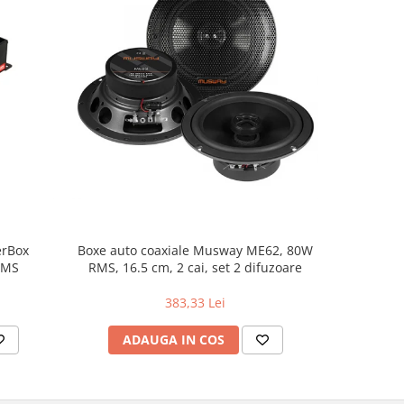
NOU
erBox
Boxe auto coaxiale Musway ME62, 80W
Pachet in
RMS
RMS, 16.5 cm, 2 cai, set 2 difuzoare
383,33 Lei
ADAUGA IN COS
AD