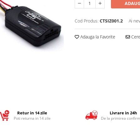
ADAUG
Cod Produs:
CTSIZ001.2
Ai ne
Adauga la Favorite
Cere 
Retur in 14 zile
Livrare in 24h
Poti returna in 14 zile
De la primirea confirm