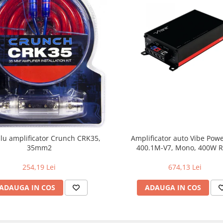
blu amplificator Crunch CRK35,
Amplificator auto Vibe Pow
35mm2
400.1M-V7, Mono, 400W 
254,19 Lei
674,13 Lei
ADAUGA IN COS
ADAUGA IN COS