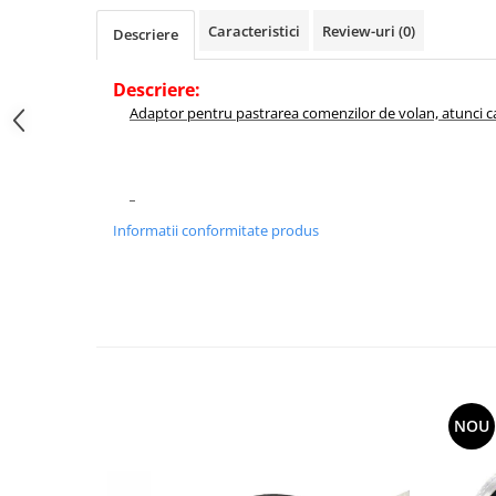
Caracteristici
Review-uri
(0)
Descriere
Descriere:
Adaptor pentru pastrarea comenzilor de volan, atunci c
Informatii conformitate produs
NOU