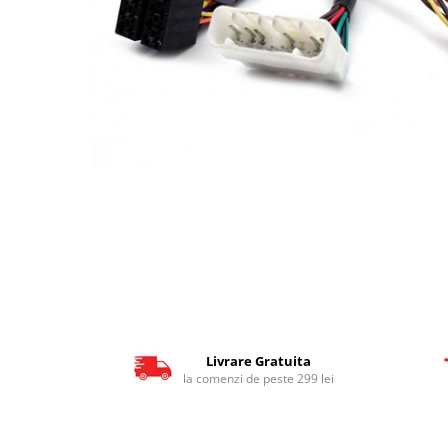
Livrare Gratuita
la comenzi de peste 299 lei