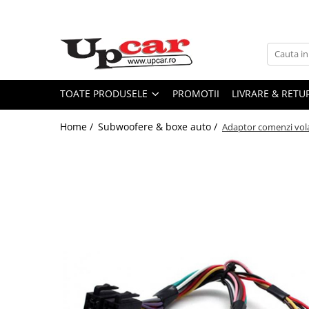
Toate Produsele
Scutere Electrice
Tricicluri Electrice
TOATE PRODUSELE
PROMOTII
LIVRARE & RETU
ATV-uri Electrice
Home /
Subwoofere & boxe auto /
Adaptor comenzi vol
Trotinete Electrice
Biciclete Electrice
Mașini Electrice
Masinute Electrice
ATV-uri
RESIGILATE
Electrice si Electronice
Aplice si Pendule
Electrocasnice Mici
Audio & Video