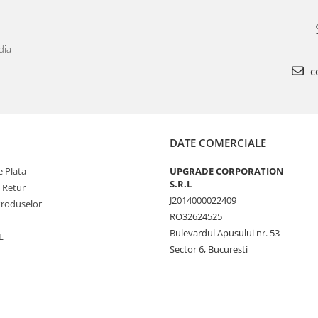
dia
c
DATE COMERCIALE
 Plata
UPGRADE CORPORATION
S.R.L
e Retur
J2014000022409
Produselor
RO32624525
Bulevardul Apusului nr. 53
L
Sector 6, Bucuresti