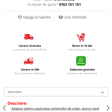
Ai nevoie de ajutor?
0763 151 151
Adauga la Favorite
Cere informatii
Livrare Gratuita
Retur in 14 zile
la comenzi de peste 299 lei
Poti returna in 14 zile
Livrare in 24h
Asistenta gratuita
De la primirea confirmarii
Asistenta de specialitate
Descriere
Descriere:
Adaptor pentru pastrarea comenzilor de volan, atunci cand