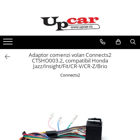
RESIGILATE
Electrice si Electronice
Aplice si Pendule
Electrocasnice Mici
Adaptor comenzi volan Connects2
Audio & Video
CTSHO003.2, compatibil Honda
Jazz/Insight/Fit/CR-V/CR-Z/Brio
Connects2