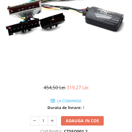
Rame adaptoare
Condensatoare
Adaptoare Hi-Low
454,50 Lei
319,27 Lei
LA COMANDA
Durata de livrare:
1
ADAUGA IN COS
Cod Produs:
CTSFO001.2