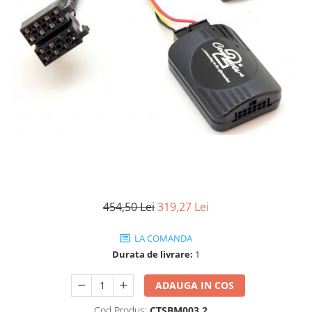
Electrocasnice Mici
Audio & Video
Scutere electrice
454,50 Lei
319,27 Lei
LA COMANDA
Durata de livrare:
1
ADAUGA IN COS
Cod Produs:
CTSBM003.2