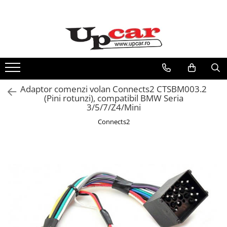
Toate Produsele
Vehicule electrice
Trotinete Electrice
Biciclete Electrice
Adaptor comenzi volan Connects2 CTSBM003.2
(Pini rotunzi), compatibil BMW Seria
Tricicluri Electrice
3/5/7/Z4/Mini
Mașini Electrice
Connects2
Masinute Electrice
ATV Electric
ATV-uri
Scutere Electrice
RESIGILATE
Electrice si Electronice
Aplice si Pendule