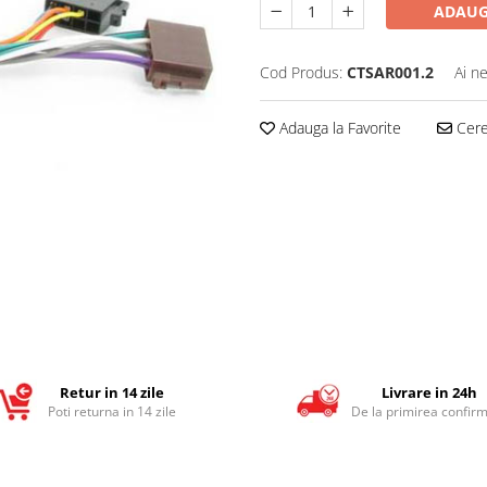
ADAUG
Cod Produs:
CTSAR001.2
Ai n
Adauga la Favorite
Cere 
Retur in 14 zile
Livrare in 24h
Poti returna in 14 zile
De la primirea confirm