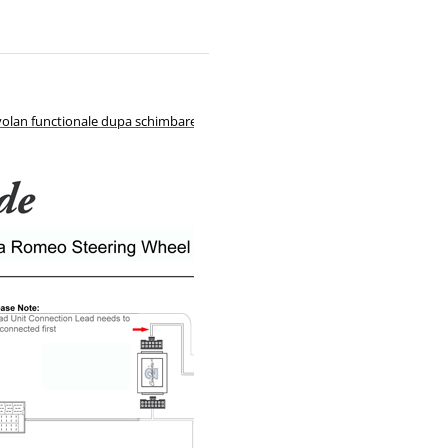
 volan functionale dupa schimbarea unitatii audio de fabrica cu un aparat af