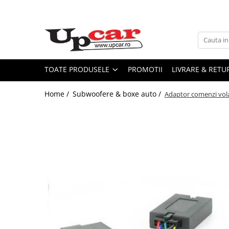
Toate Produsele
Scutere Electrice
Tricicluri Electrice
TOATE PRODUSELE
PROMOTII
LIVRARE & RETU
ATV-uri Electrice
Home /
Subwoofere & boxe auto /
Adaptor comenzi vol
Trotinete Electrice
Biciclete Electrice
Mașini Electrice
Masinute Electrice
ATV-uri
RESIGILATE
Electrice si Electronice
Aplice si Pendule
Electrocasnice Mici
Audio & Video