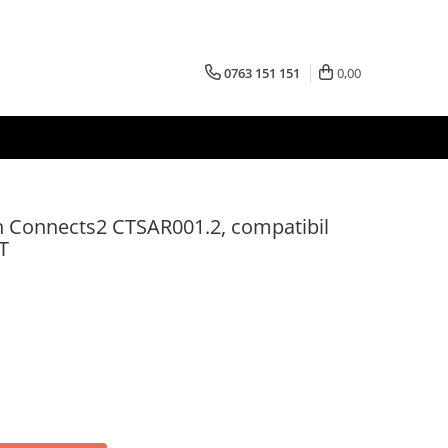
0763 151 151
0,00
n Connects2 CTSAR001.2, compatibil
T