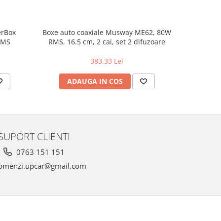
erBox
Boxe auto coaxiale Musway ME62, 80W
Pachet in
RMS
RMS, 16.5 cm, 2 cai, set 2 difuzoare
383,33 Lei
ADAUGA IN COS
AD
SUPORT CLIENTI
0763 151 151
omenzi.upcar@gmail.com