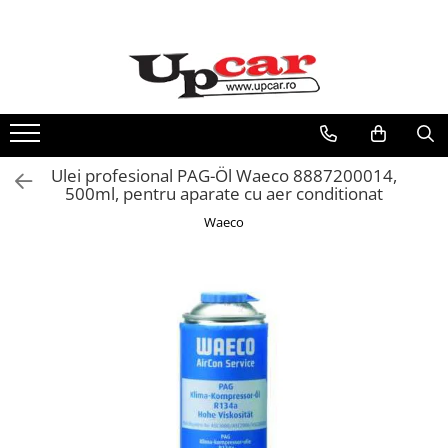
Toate Produsele
Scutere Electrice
Tricicluri Electrice
ATV-uri Electrice
Ulei profesional PAG-Öl Waeco 8887200014,
Trotinete Electrice
500ml, pentru aparate cu aer conditionat
Biciclete Electrice
Waeco
Mașini Electrice
Masinute Electrice
ATV-uri
RESIGILATE
Electrice si Electronice
Aplice si Pendule
Electrocasnice Mici
Audio & Video