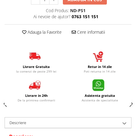
Cod Produs:
ND-PS1
Ai nevoie de ajutor?
0763 151 151
Adauga la Favorite
Cere informatii
Livrare Gratuita
Retur in 14 zile
la comenzi de peste 299 lei
Poti returna in 14 zile
Livrare in 24h
Asistenta gratuita
De la primirea confirmarii
Asistenta de specialitate
Descriere