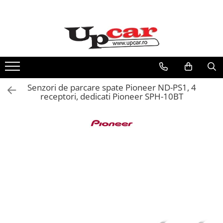
Vehicule electrice
RESIGILATE
Trotinete Electrice
Electrice si Electronice
Biciclete Electrice
Aplice si Pendule
Tricicluri Electrice
Electrocasnice Mici
Senzori de parcare spate Pioneer ND-PS1, 4
Mașini Electrice
Audio & Video
receptori, dedicati Pioneer SPH-10BT
Masinute Electrice
ATV Electric
ATV-uri
Scutere Electrice