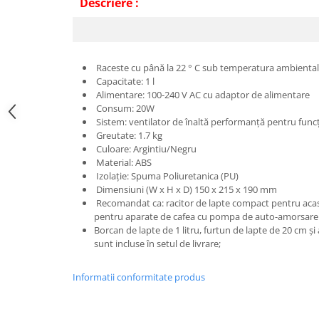
Descriere :
Raceste cu până la 22 ° C sub temperatura ambiental
Capacitate: 1 l
Alimentare: 100-240 V AC cu adaptor de alimentare
Consum: 20W
Sistem: ventilator de înaltă performanță pentru func
Greutate: 1.7 kg
Culoare: Argintiu/Negru
Material: ABS
Izolație: Spuma Poliuretanica (PU)
Dimensiuni (W x H x D) 150 x 215 x 190 mm
Recomandat ca: racitor de lapte compact pentru acasă ș
pentru aparate de cafea cu pompa de auto-amorsare
Borcan de lapte de 1 litru, furtun de lapte de 20 cm ș
sunt incluse în setul de livrare;
Informatii conformitate produs