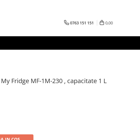
0763 151 151
0,00
 My Fridge MF-1M-230 , capacitate 1 L
A IN COS