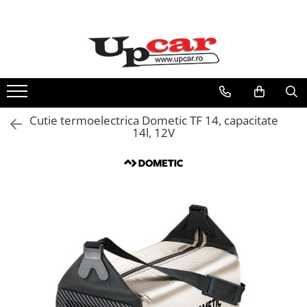
Toate Produsele
Scutere Electrice
Tricicluri Electrice
ATV-uri Electrice
Cutie termoelectrica Dometic TF 14, capacitate
Trotinete Electrice
14l, 12V
Biciclete Electrice
Mașini Electrice
Masinute Electrice
ATV-uri
RESIGILATE
Electrice si Electronice
Aplice si Pendule
Electrocasnice Mici
Audio & Video