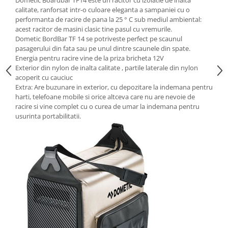
Dometic Boardbar TF14 este un racitor cu izolatie de inalta
calitate, ranforsat intr-o culoare eleganta a sampaniei cu o
performanta de racire de pana la 25 ° C sub mediul ambiental:
acest racitor de masini clasic tine pasul cu vremurile.
Dometic BordBar TF 14 se potriveste perfect pe scaunul
pasagerului din fata sau pe unul dintre scaunele din spate.
Energia pentru racire vine de la priza bricheta 12V
Exterior din nylon de inalta calitate , partile laterale din nylon
acoperit cu cauciuc
Extra: Are buzunare in exterior, cu depozitare la indemana pentru
harti, telefoane mobile si orice altceva care nu are nevoie de
racire si vine complet cu o curea de umar la indemana pentru
usurinta portabilitatii.