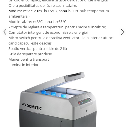
Un cooler compact, eficient și ușor de luat oriunde mergeti!
Ofera posibilitatea de răcire sau incalzire.
Mod racire: de la
0°C la 16°C (
pana la
30°C sub temperatura
ambientala )
Mod incalzire: +48°C pana la +65°C
7 trepte de reglare a temperaturii pentru racire si incalzire;
Comutator inteligent de economisire a energiei
Micro-switch
pentru a dezactiva ventilatorul din interior atunci
când capacul este deschis
Spatiu vertical pentru sticle de 2 litri
Grila de separare produse
Maner pentru transport
Lumina in interior