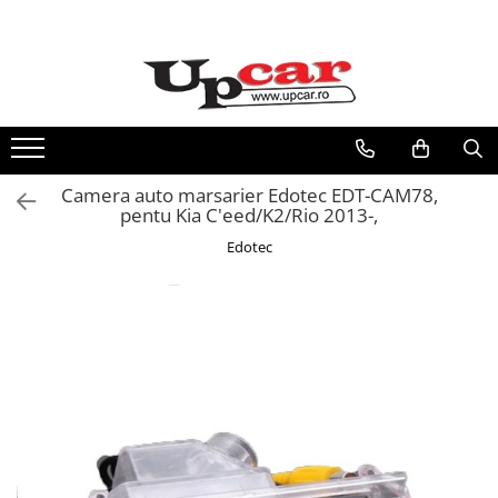
RESIGILATE
Electrice si Electronice
Aplice si Pendule
Electrocasnice Mici
Camera auto marsarier Edotec EDT-CAM78,
Audio & Video
pentu Kia C'eed/K2/Rio 2013-,
Edotec