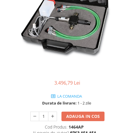
Rame adaptoare
Condensatoare
Adaptoare Hi-Low
3.496,79 Lei
LA COMANDA
Durata de livrare:
1 - 2 zile
ADAUGA IN COS
Cod Produs:
1464AP
Ai nevoie de ajutor?
0763 151 151