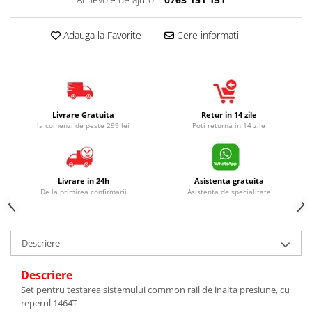
Adauga la Favorite
Cere informatii
Livrare Gratuita
Retur in 14 zile
la comenzi de peste 299 lei
Poti returna in 14 zile
Livrare in 24h
Asistenta gratuita
De la primirea confirmarii
Asistenta de specialitate
Descriere
Descriere
Set pentru testarea sistemului common rail de inalta presiune, cu
reperul 1464T