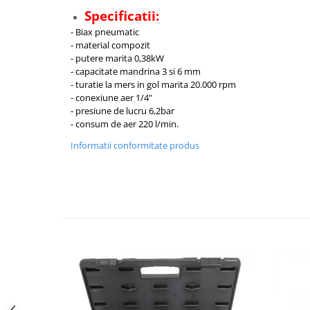
Adaptoare comenzi volan
Specificatii:
Accesorii diverse
- Biax pneumatic
Rame adaptoare
- material compozit
- putere marita 0,38kW
Condensatoare
- capacitate mandrina 3 si 6 mm
- turatie la mers in gol marita 20.000 rpm
Adaptoare Hi-Low
- conexiune aer 1/4"
Camere auto
- presiune de lucru 6,2bar
- consum de aer 220 l/min.
Camere auto
Informatii conformitate produs
Securitate & Confort
Alarme auto
Senzori de parcare
Camere marsarier
Inchideri centralizate
Incalzire in scaune
Aparate frigorifice
Accesorii frigorifice