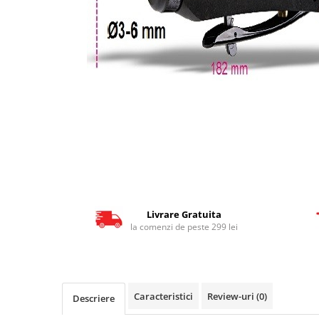
Detectoare radar
Antene statii CB
Accesorii statii radio
Subwoofere & boxe auto
Radio, CD, DVD player auto
Playere multimedia 2DIN
Boxe auto
Subwoofere auto
Amplificatoare auto
Tweetere
Livrare Gratuita
la comenzi de peste 299 lei
Boxe subwoofer
Insonorizare
Kit Cabluri Amplificator
Caracteristici
Review-uri
(0)
Conectica
Descriere