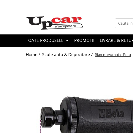
Toate Produsele
Vehicule electrice
Scutere Electrice
TOATE PRODUSELE
PROMOTII
LIVRARE & RETU
Trotinete Electrice
Home /
Scule auto & Depozitare /
Biax pneumatic Beta
Biciclete Electrice
Tricicluri Electrice
Mașini Electrice
Masinute Electrice
ATV Electric
ATV-uri
Statii radio
Statii radio auto CB
Statii radio walkie talkie