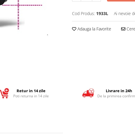
Cod Produs:
1933L
Ai nevoie d
Adauga la Favorite
Cere 
Retur in 14 zile
Livrare in 24h
Poti returna in 14 zile
De la primirea confirm