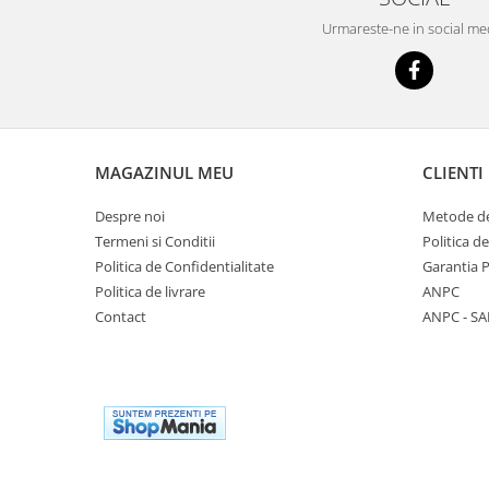
Seturi scule
Urmareste-ne in social me
Truse de scule
Accesorii auto
Bricolaj & Electrice
RESIGILATE
Electrice si Electronice
MAGAZINUL MEU
CLIENTI
Aplice si Pendule
Despre noi
Metode de
Electrocasnice Mici
Termeni si Conditii
Politica d
Politica de Confidentialitate
Garantia 
Audio & Video
Politica de livrare
ANPC
Contact
ANPC - SA