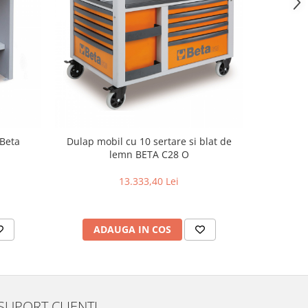
 Beta
Dulap mobil cu 10 sertare si blat de
Dulap ex
lemn BETA C28 O
scule 
13.333,40 Lei
ADAUGA IN COS
AD
SUPORT CLIENTI