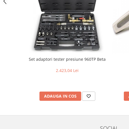
Accesorii confort
Accesorii alarme
Suport bicicleta & Portbagaje
Suporturi biciclete
Suporturi Schiuri & Placi
Bare transversale
Accesorii portbagaje
Set adaptori tester presiune 960TP Beta
Standuri biciclete
2.423,04 Lei
Scule auto & Depozitare
Dispozitive testare
Dulapuri mobile
ADAUGA IN COS
Dulapuri mobile cu scule
Lampi de lucru & lanterne
Prese extractoare
Scule pneumatice
SOCIAL