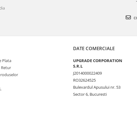
dia
c
DATE COMERCIALE
 Plata
UPGRADE CORPORATION
S.R.L
e Retur
J2014000022409
Produselor
RO32624525
Bulevardul Apusului nr. 53
L
Sector 6, Bucuresti