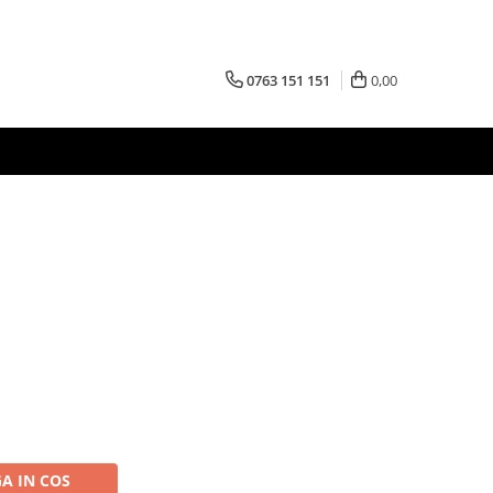
0763 151 151
0,00
A IN COS