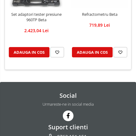
Set adaptori tester presiune
Refractometru Beta
960TP Beta
719,89 Lei
2.423,04 Lei
ADAUGA IN COS
ADAUGA IN COS
Social
Urmareste-ne in social media
Suport clienti