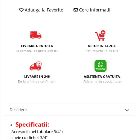
Adauga la Favorite
Cere informatii
LIVRARE GRATUITA
RETUR IN 14 ZILE
la comenzi de peste 299 lei
Poti returna in 14 zile
LIVRARE IN 24H
ASISTENTA GRATUITA
De la primirea confirmarii
Asistenta de specialitate
Descriere
Specificatii:
- Accesorii chei tubulare 3/4" :
- cheie cu clichet 3/4"